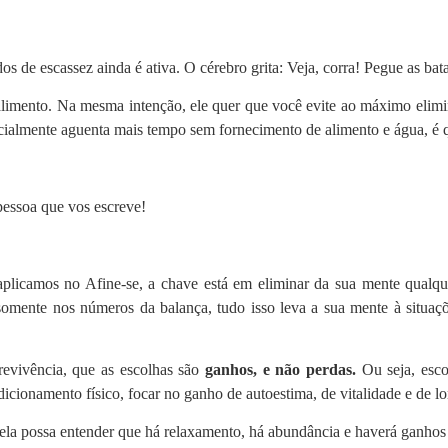
 de escassez ainda é ativa. O cérebro grita: Veja, corra! Pegue as bata
e alimento. Na mesma intenção, ele quer que você evite ao máximo elimi
cialmente aguenta mais tempo sem fornecimento de alimento e água, é q
 pessoa que vos escreve!
icamos no Afine-se, a chave está em eliminar da sua mente qualquer 
omente nos números da balança, tudo isso leva a sua mente à situaçõe
evivência, que as escolhas são
ganhos, e não perdas.
Ou seja, esc
dicionamento físico, focar no ganho de autoestima, de vitalidade e de l
la possa entender que há relaxamento, há abundância e haverá ganhos 