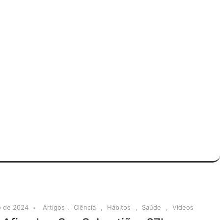
o de 2024
Artigos
,
Ciência
,
Hábitos
,
Saúde
,
Vídeos