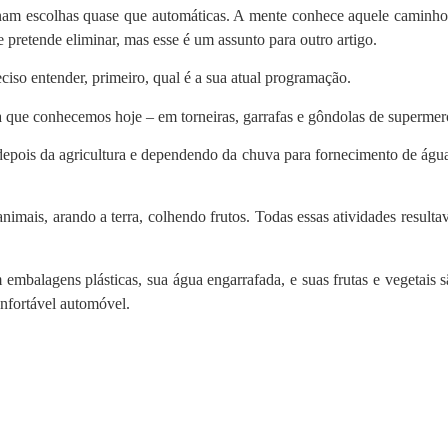
rnam escolhas quase que automáticas. A mente conhece aquele caminho, 
e pretende eliminar, mas esse é um assunto para outro artigo.
iso entender, primeiro, qual é a sua atual programação.
 que conhecemos hoje – em torneiras, garrafas e gôndolas de supermer
pois da agricultura e dependendo da chuva para fornecimento de água. 
e animais, arando a terra, colhendo frutos. Todas essas atividades re
mbalagens plásticas, sua água engarrafada, e suas frutas e vegetais s
onfortável automóvel.