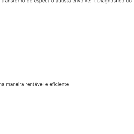
o transtorno do espectro autista envolve: 1. Diagnostico d
a maneira rentável e eficiente