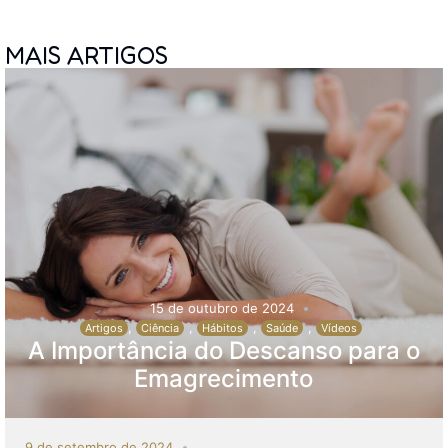
MAIS ARTIGOS
15 de outubro de 2024
,
,
,
,
Artigos
Ciência
Hábitos
Saúde
Vídeos
A Importância do Descanso para o
Emagrecimento
9 de setembro de 2024