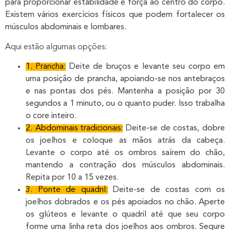
para proporcionar estabilidade e força ao centro do corpo.
Existem vários exercícios físicos que podem fortalecer os
músculos abdominais e lombares.
Aqui estão algumas opções:
1. Prancha:
Deite de bruços e levante seu corpo em
uma posição de prancha, apoiando-se nos antebraços
e nas pontas dos pés. Mantenha a posição por 30
segundos a 1 minuto, ou o quanto puder. Isso trabalha
o core inteiro.
2. Abdominais tradicionais:
Deite-se de costas, dobre
os joelhos e coloque as mãos atrás da cabeça.
Levante o corpo até os ombros saírem do chão,
mantendo a contração dos músculos abdominais.
Repita por 10 a 15 vezes.
3. Ponte de quadril:
Deite-se de costas com os
joelhos dobrados e os pés apoiados no chão. Aperte
os glúteos e levante o quadril até que seu corpo
forme uma linha reta dos joelhos aos ombros. Segure