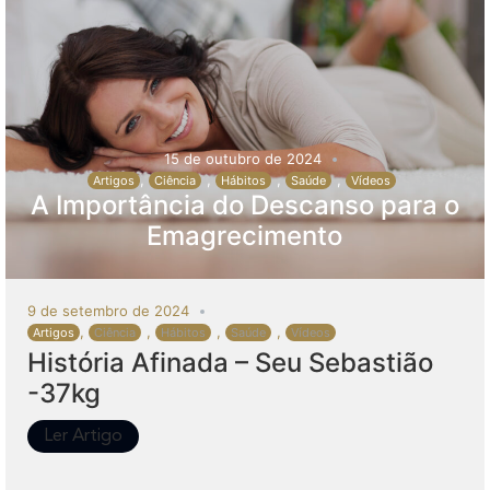
15 de outubro de 2024
,
,
,
,
Artigos
Ciência
Hábitos
Saúde
Vídeos
A Importância do Descanso para o
Emagrecimento
9 de setembro de 2024
,
,
,
,
Artigos
Ciência
Hábitos
Saúde
Vídeos
História Afinada – Seu Sebastião
-37kg
Ler Artigo