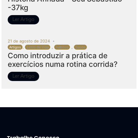
-37kg
Ler Artigo
21 de agosto de 2024
,
,
,
Artigos
Estilo de Vida
Hábitos
Saúde
Como introduzir a prática de
exercícios numa rotina corrida?
Ler Artigo
Trabalhe Conosco